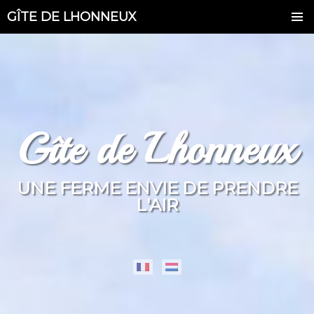
GÎTE DE LHONNEUX
Gîte de Lhonneux
UNE FERME ENVIE DE PRENDRE
L'AIR