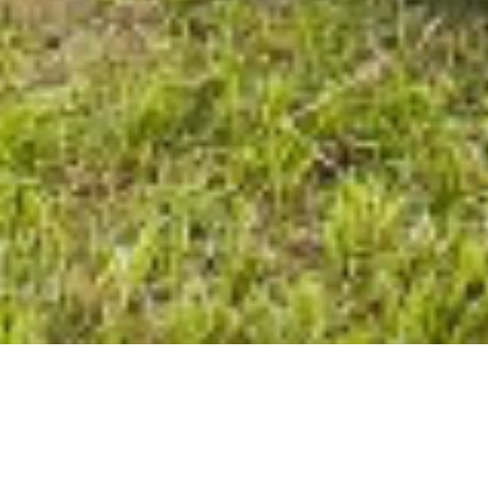
Welcome
Home
Farm
Esneux
•
•
•
•