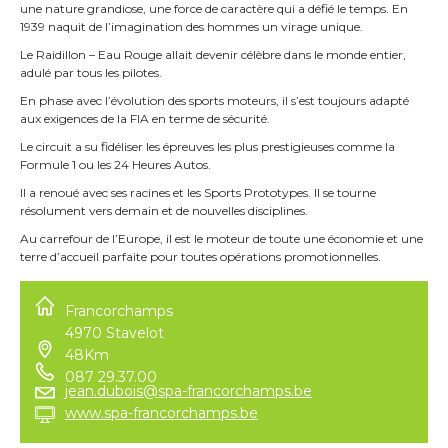
une nature grandiose, une force de caractère qui a défié le temps. En
1939 naquit de l’imagination des hommes un virage unique.
Le Raidillon – Eau Rouge allait devenir célèbre dans le monde entier,
adulé par tous les pilotes.
En phase avec l’évolution des sports moteurs, il s’est toujours adapté
aux exigences de la FIA en terme de sécurité.
Le circuit a su fidéliser les épreuves les plus prestigieuses comme la
Formule 1 ou les 24 Heures Autos.
Il a renoué avec ses racines et les Sports Prototypes. Il se tourne
résolument vers demain et de nouvelles disciplines.
Au carrefour de l’Europe, il est le moteur de toute une économie et une
terre d’accueil parfaite pour toutes opérations promotionnelles.
Francorchamps
4970 Stavelot
48Km
087 29.37.00
jean.dubois@spa-francorchamps.be
www.spa-francorchamps.be