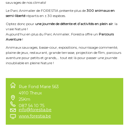
sauvages de nos climats!
Le Parc Animalier de FORESTIA présente plus de
300 animaux en
semi-liberté
répartis en ± 30 espèces.
Optez donc pour
une journée de détente et d’activités en plein air
: la
vraie Nature !
Aujourd’hui en plus du Parc Animalier, Forestia offre un
Parcours
Aventure
!
Animaux sauvages, basse-cour, expositions, nourrissage commenté,
plaine de jeux, restaurant, grande terrasse, projection de film, parcours
aventure pour petits et grands,… tout est là pour passer une journée
inoubliable en pleine Nature !
Rue Fond Marie 563
4910 Theux
25Km
087 54 10 75
info@forestia.be
www.forestia.be