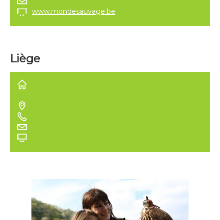
www.mondesauvage.be
Liège