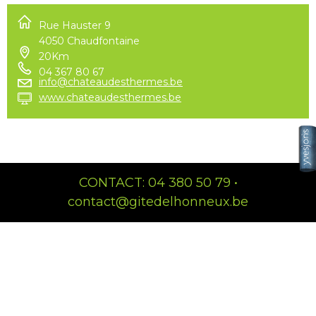
Rue Hauster 9
4050 Chaudfontaine
20Km
04 367 80 67
info@chateaudesthermes.be
www.chateaudesthermes.be
CONTACT: 04 380 50 79 •
contact@gitedelhonneux.be